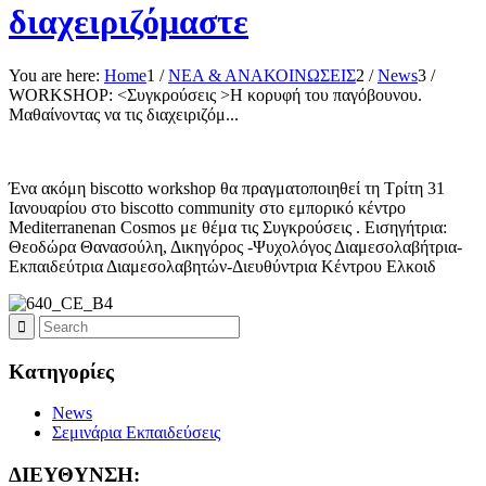
διαχειριζόμαστε
You are here:
Home
1
/
ΝΕΑ & ΑΝΑΚΟΙΝΩΣΕΙΣ
2
/
News
3
/
WORKSHOP: <Συγκρούσεις >Η κορυφή του παγόβουνου.
Μαθαίνοντας να τις διαχειριζόμ...
Ένα ακόμη biscotto workshop θα πραγματοποιηθεί τη Τρίτη 31
Ιανουαρίου στο biscotto community στο εμπορικό κέντρο
Mediterranenan Cosmos με θέμα τις Συγκρούσεις . Εισηγήτρια:
Θεοδώρα Θανασούλη, Δικηγόρος -Ψυχολόγος Διαμεσολαβήτρια-
Εκπαιδεύτρια Διαμεσολαβητών-Διευθύντρια Κέντρου Ελκοιδ
Kατηγορίες
News
Σεμινάρια Εκπαιδεύσεις
ΔΙΕΥΘΥΝΣΗ: